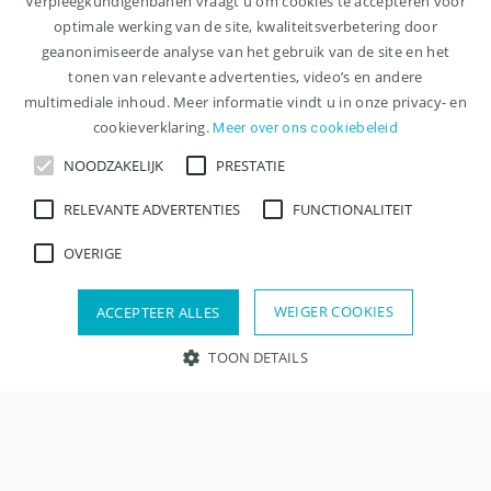
Verpleegkundigenbanen vraagt u om cookies te accepteren voor
hoogte van nieuwe
optimale werking van de site, kwaliteitsverbetering door
geanonimiseerde analyse van het gebruik van de site en het
vacatures?
tonen van relevante advertenties, video’s en andere
multimediale inhoud. Meer informatie vindt u in onze privacy- en
cookieverklaring.
Meer over ons cookiebeleid
Meld je aan voor een jobalert en ontvang
NOODZAKELIJK
PRESTATIE
per e-mail nieuwe vacatures op basis van
je voorkeuren.
RELEVANTE ADVERTENTIES
FUNCTIONALITEIT
OVERIGE
Stel jobalert in
WEIGER COOKIES
ACCEPTEER ALLES
TOON DETAILS
Noodzakelijk
Prestatie
Relevante advertenties
Functionaliteit
Overige